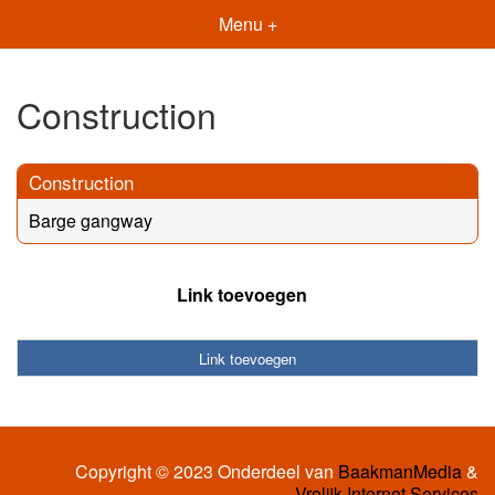
Menu +
Construction
Construction
Barge gangway
Link toevoegen
Link toevoegen
Copyright © 2023 Onderdeel van
BaakmanMedia
&
Vrolijk Internet Services