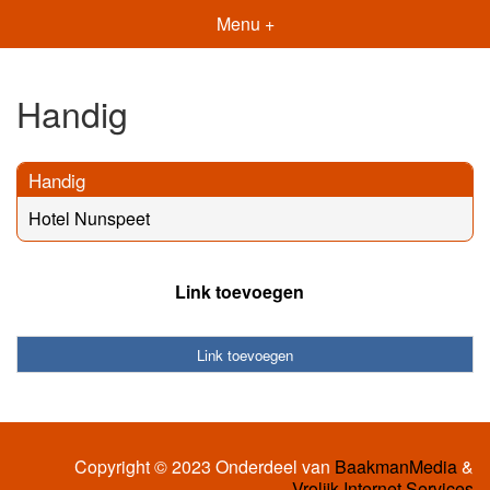
Menu +
Handig
Handig
Hotel Nunspeet
Link toevoegen
Link toevoegen
Copyright © 2023 Onderdeel van
BaakmanMedia
&
Vrolijk Internet Services