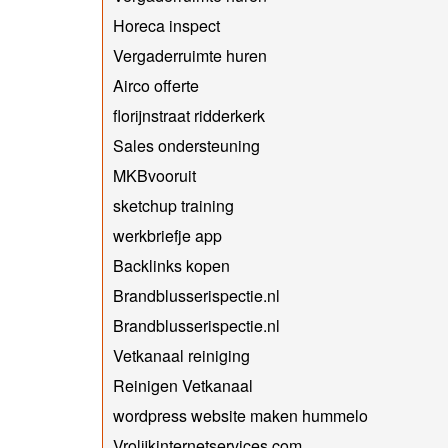
Horeca inspect
Vergaderruimte huren
Airco offerte
florijnstraat ridderkerk
Sales ondersteuning
MKBvooruit
sketchup training
werkbriefje app
Backlinks kopen
Brandblusserispectie.nl
Brandblusserispectie.nl
Vetkanaal reiniging
Reinigen Vetkanaal
wordpress website maken hummelo
Vrolijkinternetservices.com