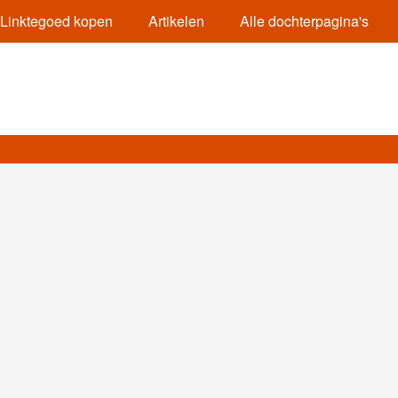
Linktegoed kopen
Artikelen
Alle dochterpagina's